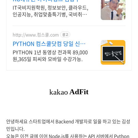
년경력전문가 IT취업상담
IT국비지원학원, 정보보안, 클라우드,
인공지능, 취업맞춤특기병, 국비취업
교육.
http://www.컴스쿨.com
광고
PYTHON 컴스쿨닷컴 당일 신청
&결제시 기프티콘!
PYTHON 1년 동영상 전과목 89,000
원,365일 피씨와 모바일 수강가능.
안녕하세요 스타트업에서 Backend 개발자로 일을 하고 있는 김성
민입니다.
오늘은
이전 글
에 이어 Node.js를 사용하는 API 서버에서 Python