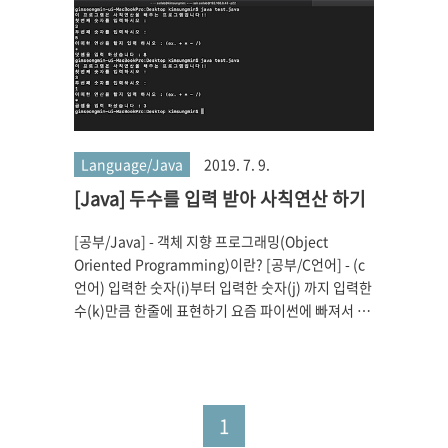
Language/Java
2019. 7. 9.
[Java] 두수를 입력 받아 사칙연산 하기
[공부/Java] - 객체 지향 프로그래밍(Object
Oriented Programming)이란? [공부/C언어] - (c
언어) 입력한 숫자(i)부터 입력한 숫자(j) 까지 입력한
수(k)만큼 한줄에 표현하기 요즘 파이썬에 빠져서 파
이썬만 짜다보니 자바코드를 까먹기 시작 했다. 따라
서 중간 중간 자바 기초적인것부터 짜봐야 할 거 같아
기본적인 사칙연산을 구현 해보았다. 코드는 아래와
같다. 윈도우 노트북에서 인텔리제이로 구현을 하고
1
이미지를 찍기 위해 맥에서 'test.java'로 만들어 실