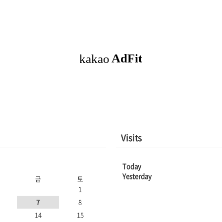
행 시킨후 캡쳐하였다. 더 자세한 코드는 Github[바
로가기]에서 볼수 있다. package dev.sungmin;
import java.util.Scanner; public class Main {
public s..
Visits
Today
Yesterday
금
토
1
7
8
14
15