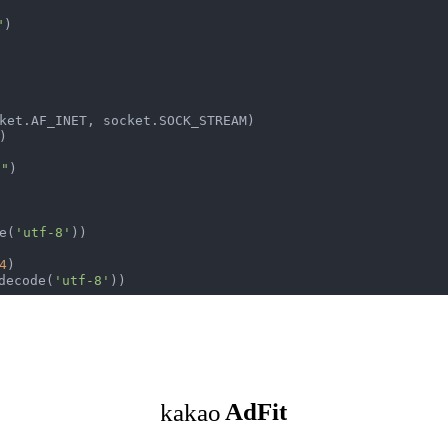
"
)

ket.AF_INET, socket.SOCK_STREAM)



"
)

de(
'utf-8'
))

4
)

decode(
'utf-8'