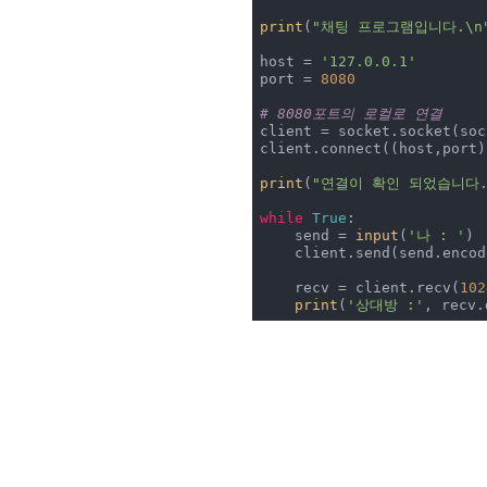
print
(
"채팅 프로그램입니다.\n
host = 
'127.0.0.1'
port = 
8080
# 8080포트의 로컬로 연결
client = socket.socket(soc
client.connect((host,port))
print
(
"연결이 확인 되었습니다.
while
True
:

    send = 
input
(
'나 : '
)

    client.send(send.enco
    recv = client.recv(
102
print
(
'상대방 :'
, recv.