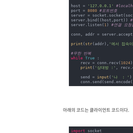
host = 
'127.0.0.1'
#localh
port = 
8080
#포트번호
server = socket.socket(soc
server.bind((host,port)) 
server.listen(
1
) 
#연결 요청
conn, addr = server.accept
print
(
str
(addr),
'에서 접속이
#무한 반복
while
True
 :

    recv = conn.recv(
1024
)
print
(
'상대방 :'
, recv.
    send = 
input
(
'나  : '
)

    conn.send(send.encode(
아래의 코드는 클라이언트 코드이다.
import
 socket
