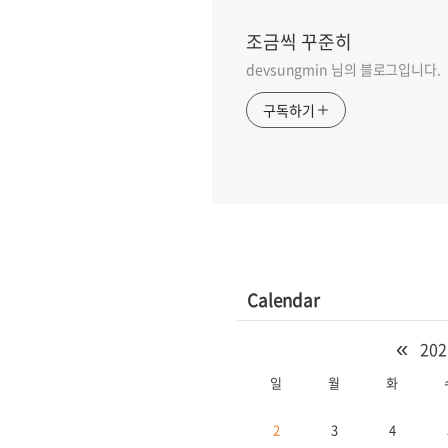
조금씩 꾸준히
devsungmin 님의 블로그입니다.
구독하기
Calendar
«
202
일
월
화
2
3
4