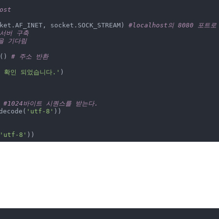
ost
ket.AF_INET, socket.SOCK_STREAM) 
#localhost의 8080 포트
#서버 구축
을 기다림
() 
# 주소 반환
 확인 되었습니다.'
)

 
#1024바이트 시퀀스를 받는다.
decode(
'utf-8'
))

'utf-8'
))