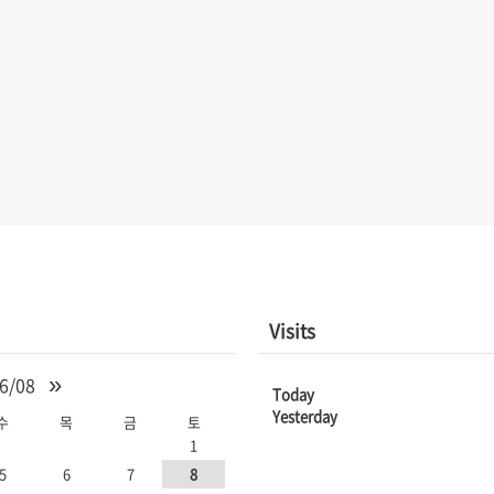
Visits
»
6/08
Today
Yesterday
수
목
금
토
1
5
6
7
8