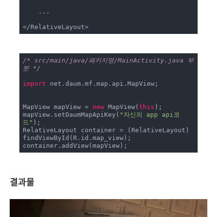
    ...

</RelativeLayout>
/* src/main/java/패키지명/MainActivity.java 부
분 */
import
 net.daum.mf.map.api.MapView; 

MapView mapView = 
new
 MapView(
this
);

mapView.setDaumMapApiKey(
"자신의 app api코
드"
);

RelativeLayout container = (RelativeLayout) 
findViewById(R.id.map_view);

container.addView(mapView);
결과물