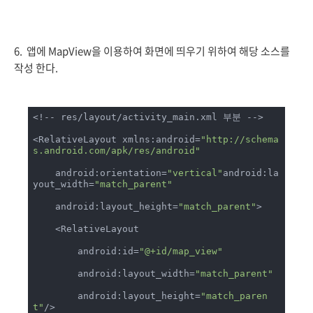
6. 앱에 MapView을 이용하여 화면에 띄우기 위하여 해당 소스를
작성 한다.
<!-- res/layout/activity_main.xml 부분 -->

<RelativeLayout xmlns:android=
"http://schema
s.android.com/apk/res/android"
    android:orientation=
"vertical"
android:la
yout_width=
"match_parent"
    android:layout_height=
"match_parent"
>

    <RelativeLayout

        android:id=
"@+id/map_view"
        android:layout_width=
"match_parent"
        android:layout_height=
"match_paren
t"
/>
